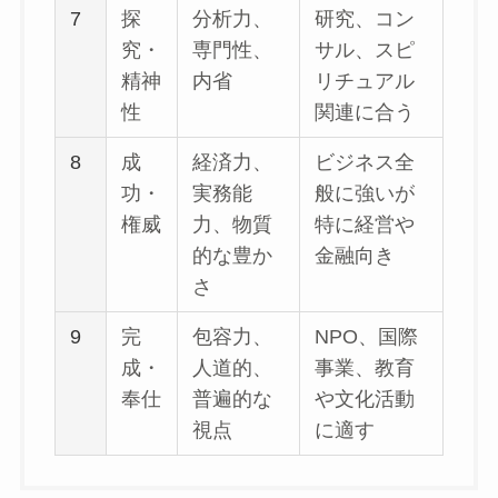
7
探
分析力、
研究、コン
究・
専門性、
サル、スピ
精神
内省
リチュアル
性
関連に合う
8
成
経済力、
ビジネス全
功・
実務能
般に強いが
権威
力、物質
特に経営や
的な豊か
金融向き
さ
9
完
包容力、
NPO、国際
成・
人道的、
事業、教育
奉仕
普遍的な
や文化活動
視点
に適す