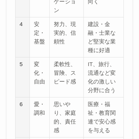
ケーショ
向く
ン
4
安
努力、現
建設・金
定・
実的、信
融・士業な
基盤
頼性
ど堅実な業
種に好適
5
変
柔軟性、
IT、旅行、
化・
冒険、ス
流通など変
自由
ピード感
化の激しい
分野に合う
6
愛・
思いや
医療・福
調和
り、家庭
祉・教育関
的、責任
連で安心感
感
を与える