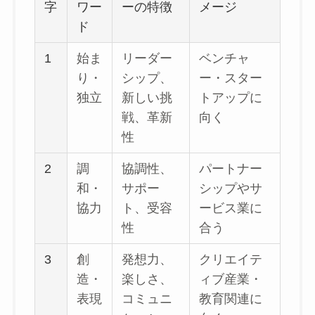
字
ワー
ーの特徴
メージ
ド
1
始ま
リーダー
ベンチャ
り・
シップ、
ー・スター
独立
新しい挑
トアップに
戦、革新
向く
性
2
調
協調性、
パートナー
和・
サポー
シップやサ
協力
ト、受容
ービス業に
性
合う
3
創
発想力、
クリエイテ
造・
楽しさ、
ィブ産業・
表現
コミュニ
教育関連に